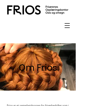
Om Frios
Frios er et samarbeidsorgan for frisørbedrifter som i