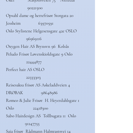
Oker Stasjonsveien 75 Nittedal
90221500
Opsahl dame og herrefrisør Storgata 20
Jessheim
63970591
Oslo Stylistene Helgesensgate 42e OSLO
96969116
Oxygen Hair AS Brynsvn 96 Kolsås
Peludo Frisør Løvenskioldsgate 9 Oslo
22444877
Perfect hair AS OSLO
22333303
Reisesaksa frisør AS Askeladdveien 4
DRØBAK
98648986
Romeo & Julie Frisør H. Heyerdahlsgate 1
Oslo
22418300
Sabo Hairdesign AS Tollbugata 11 Oslo
91247755
Saia frisør Rådmann Halmrastsvei 14