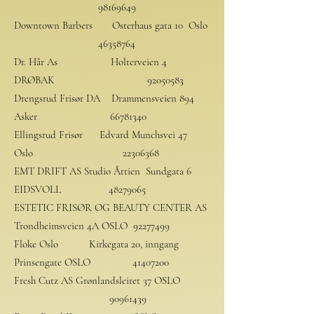
98169649
Downtown Barbers Osterhaus gata 10 Oslo
46358764
Dr. Hår As Holterveien 4
DRØBAK
92050583
Drengsrud Frisør DA Drammensveien 894
Asker
66781340
Ellingsrud Frisør Edvard Munchsvei 47
Oslo
22306368
EMT DRIFT AS Studio Åttien Sundgata 6
EIDSVOLL
48279065
ESTETIC FRISØR OG BEAUTY CENTER AS
Trondheimsveien 4A OSLO
92277499
Floke Oslo Kirkegata 20, inngang
Prinsengate OSLO
41407200
Fresh Cutz AS Grønlandsleiret 37 OSLO
90961439