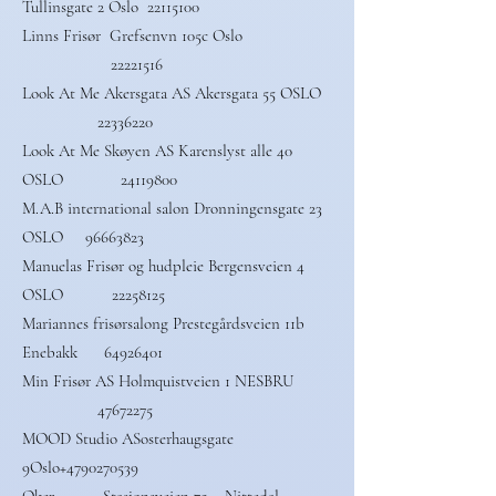
Tullinsgate 2 Oslo
22115100
Linns Frisør Grefsenvn 105c Oslo
22221516
Look At Me Akersgata AS Akersgata 55 OSLO
22336220
Look At Me Skøyen AS Karenslyst alle 40
OSLO
24119800
M.A.B international salon Dronningensgate 23
OSLO
96663823
Manuelas Frisør og hudpleie Bergensveien 4
OSLO
22258125
Mariannes frisørsalong Prestegårdsveien 11b
Enebakk
64926401
Min Frisør AS Holmquistveien 1 NESBRU
47672275
MOOD Studio ASosterhaugsgate
9Oslo+4790270539