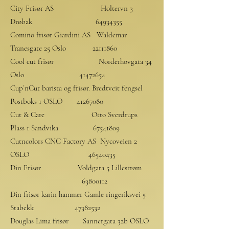
City Frisør AS Holtervn 3
Drøbak
64934355
Comino frisør Giardini AS Waldemar
Tranesgate 25 Oslo
22111860
Cool cut frisør Norderhovgata 34
Oslo
41472654
Cup´nCut barista og frisør. Bredtveit fengsel
Postboks 1 OSLO
41267080
Cut & Care Otto Sverdrups
Plass 1 Sandvika
67541809
Cutncolors CNC Factory AS Nycoveien 2
OSLO
46540435
Din Frisør Voldgata 5 Lillestrøm
63800112
Din frisør karin hammer Gamle ringeriksvei 5
Stabekk
47382532
Douglas Lima frisør Sannergata 32b OSLO