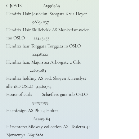
GJØVIK
61596969
Hendrix Hair Jessheim Storgata 6 via Høyer
98634037
Hendrix Hair Skillebekk AS Munkedamsveien
100 OSLO
22443433
Hendrix hair Torggata Torggata 10 OSLO
22428222
Hendrix hair, Majorstua Arbosgate 2 Oslo
22605083
Hendrix holding AS avd. Skøyen Karenslyst
alle 18D OSLO
93462753
House of curls Schæffers gate 10b OSLO
92292799
Haardesign AS Pb 44 Holter
63995464
Hårsenteret,Midway collection AS Tosletta 44
Bjørnemyr
66918181