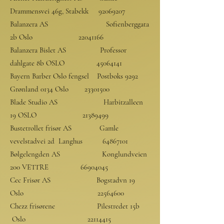
Drammensvei 46g, Stabekk
92069207
Balanzera AS Sofienberggata
2b Oslo
22041166
Balanzera Bislet AS Professor
dahlgate 8b OSLO
45064141
Bayern Barber Oslo fengsel Postboks 9292
Grønland 0134 Oslo
23301500
Blade Studio AS Harbitzalleen
19 OSLO
21389499
Bustetrollet frisør AS Gamle
vevelstadvei 2d Langhus
64867101
Bølgelengden AS Konglundveien
200 VETTRE
66904045
Cec Frisør AS Bogstadvn 19
Oslo
22564600
Chezz frisørene Pilestredet 15b
Oslo
22114415