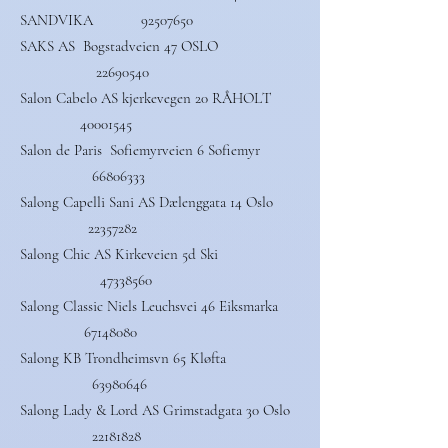
SANDVIKA
92507650
SAKS AS Bogstadveien 47 OSLO
22690540
Salon Cabelo AS kjerkevegen 20 RÅHOLT
40001545
Salon de Paris Sofiemyrveien 6 Sofiemyr
66806333
Salong Capelli Sani AS Dælenggata 14 Oslo
22357282
Salong Chic AS Kirkeveien 5d Ski
47338560
Salong Classic Niels Leuchsvei 46 Eiksmarka
67148080
Salong KB Trondheimsvn 65 Kløfta
63980646
Salong Lady & Lord AS Grimstadgata 30 Oslo
22181828