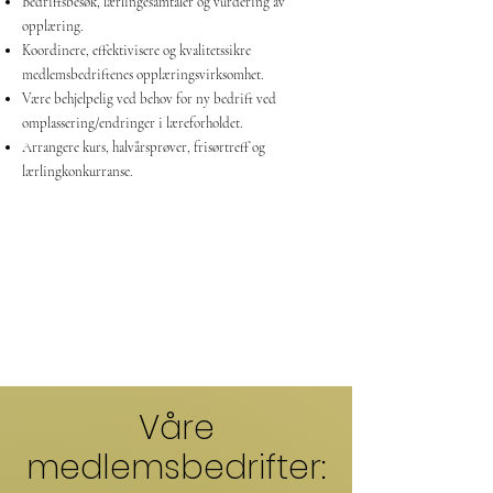
Bedriftsbesøk, lærlingesamtaler og vurdering av
opplæring.
Koordinere, effektivisere og kvalitetssikre
medlemsbedriftenes opplæringsvirksomhet.
Være behjelpelig ved behov for ny bedrift ved
omplassering/endringer i læreforholdet.
Arrangere kurs, halvårsprøver, frisørtreff og
lærlingkonkurranse.
Våre
medlemsbedrifter: