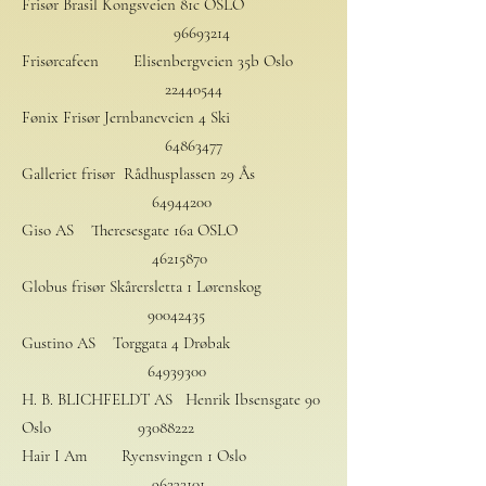
Frisør Brasil Kongsveien 81c OSLO
96693214
Frisørcafeen Elisenbergveien 35b Oslo
22440544
Fønix Frisør Jernbaneveien 4 Ski
64863477
Galleriet frisør Rådhusplassen 29 Ås
64944200
Giso AS Theresesgate 16a OSLO
46215870
Globus frisør Skårersletta 1 Lørenskog
90042435
Gustino AS Torggata 4 Drøbak
64939300
H. B. BLICHFELDT AS Henrik Ibsensgate 90
Oslo
93088222
Hair I Am Ryensvingen 1 Oslo
96232101