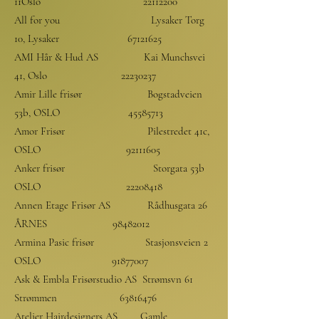
11Oslo
22112200
All for you Lysaker Torg
10, Lysaker
67121625
AMI Hår & Hud AS Kai Munchsvei
41, Oslo
22230237
Amir Lille frisør Bogstadveien
53b, OSLO
45585713
Amor Frisør Pilestredet 41c,
OSLO
92111605
Anker frisør Storgata 53b
OSLO
22208418
Annen Etage Frisør AS Rådhusgata 26
ÅRNES
98482012
Armina Pasic frisør Stasjonsveien 2
OSLO
91877007
Ask & Embla Frisørstudio AS Strømsvn 61
Strømmen
63816476
Atelier Hairdesigners AS Gamle