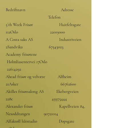
Bedriftnavn Adresse
Telefon
5´th Week Frisør Huitfeltsgate
11aOslo
22019000
A Costa saks AS Industriveien
2Sandvika
67543023
Academy frisørene
Holmliasentervei 17Oslo
22614292
Ahead frisør og velvære Alfheim
21Asker
66762600
Akilles frisørsalong AS Ekebergveien
228c
45975444
Alexander frisør Kapellveien 84,
Nesoddtangen
90721014
Alfakrøll hårstudio Dopsgate