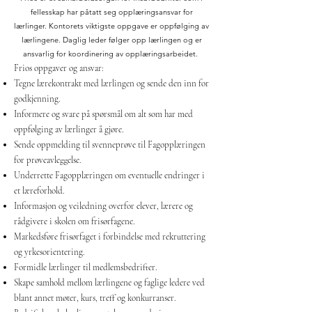
fellesskap har påtatt seg opplæringsansvar for
lærlinger. Kontorets viktigste oppgave er oppfølging av
lærlingene. Daglig leder følger opp lærlingen og er
ansvarlig for koordinering av opplæringsarbeidet.
Frios oppgaver og ansvar:
Tegne lærekontrakt med lærlingen og sende den inn for
godkjenning.
Informere og svare på spørsmål om alt som har med
oppfølging av lærlinger å gjøre.
Sende oppmelding til svenneprøve til Fagopplæringen
for prøveavleggelse.
Underrette Fagopplæringen om eventuelle endringer i
et læreforhold.
Informasjon og veiledning overfor elever, lærere og
rådgivere i skolen om frisørfagene.
Markedsføre frisørfaget i forbindelse med rekruttering
og yrkesorientering.
Formidle lærlinger til medlemsbedrifter.
Skape samhold mellom lærlingene og faglige ledere ved
blant annet møter, kurs, treff og konkurranser.