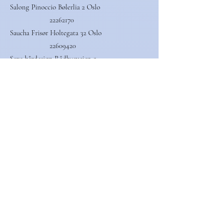
Salong Pinoccio Bølerlia 2 Oslo
22262170
Saucha Frisør Holtegata 32 Oslo
22609420
Saxa hårdesign Rådhusveien 5
BJØRKELANGEN
63855363
Saxen AS avd. Skøyen Hovfaret 17 OSLO
22519810
Saxen avd. Røa Vækerøveien 205 OSLO
22501666
Saxoføn frisør Fredensborgveien 22 OSLO
21395594
SCIROCCO HAIRDRESSER AS Lilleakerveien
16 OSLO
Sentrum Frisør Ski AS Idrettsvn 4 Ski
64872305
Shortcut hair Alna AS Strømsveien 245 Oslo