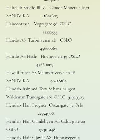
Hairclub Studio Bli Z Cloude Monets alle 21
SANDVIKA
41695603
Haircontrast Vogtsgate 58 OSLO
22222555
Hairdo AS Turbinveien 4b OSLO
45660069
Hairdo AS Hasle Hovinveien 39 OSLO
45660069
Hawaii frisør AS Malmskriverveien 18
SANDVIKA
90418169
Hendrix hair avd Torv St.hans haugen
Waldemar Tranesgate 28a OSLO
91929303
Hendrix Hair Frogner Oscarsgate 32 Oslo
22554908
Hendrix Hair Gamlebyen AS Oslos gate 20
OSLO
97301948
Hendrix Hair Gjøvik AS Hunnsvegen 5