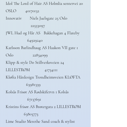
Idol The Lord of Hair AS Holmlia sentervei 20
OSLO
40170132
Innovativ Niels Juelsgate 25 Oslo
22553097
JWL Hud og Hår AS Bakkehagan 4 Flateby
64929240
Karlsson Barlindhaug AS Haakon VII gate 1
Oslo
22834099
Klipp & style Do Stillverksveien 24
LILLESTRØM
41734111
Kløfta Hårdesign Trondheimsveien KLØFTA
63981339
Kolsås Frisør AS Rødskifervn 1 Kolsås
67137691
Kristins frisør AS Brøtergata 2 LILLESTRØM
63803773
Lime Studio Merethe Sand coach & stylist